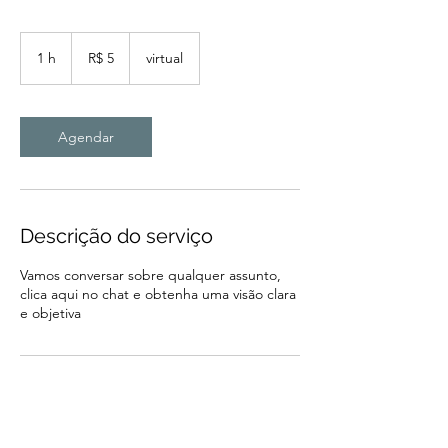
5
Reais
1 h
1
R$ 5
virtual
brasileiros
Agendar
Descrição do serviço
Vamos conversar sobre qualquer assunto,
clica aqui no chat e obtenha uma visão clara
e objetiva
Informações de contato
luislab@uol.com.br